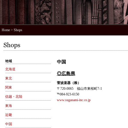
Home
> Shops
中国
北海道
◎広島県
東北
菅波楽器（株）
関東
〒720-0065 福山市東桜町7-1
℡084-923-6150
信越・北陸
www.suganami-inc.co.jp
東海
近畿
中国