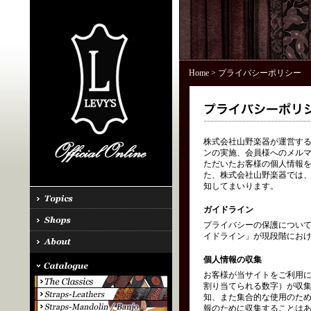
Home
> プライバシーポリシー
株式会社山野楽器が運営する「
ンの実施、会員様へのメル
ただいたお客様の個人情報を
た、株式会社山野楽器では、
知してまいります。
ガイドライン
プライバシーの保護につい
イドライン」が現段階にお
個人情報の収集
お客様が当サイトをご利用に
割り当てられる数字）が収
知、また集合的な使用のた
報のために収集することはあ