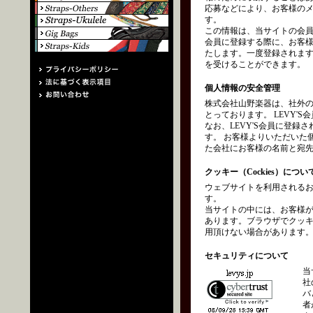
応募などにより、お客様の
す。
この情報は、当サイトの会員
会員に登録する際に、お客
たします。一度登録されます
を受けることができます。
個人情報の安全管理
株式会社山野楽器は、社外
とっております。 LEVY
なお、LEVY'S会員に登
す。 お客様よりいただいた
た会社にお客様の名前と宛
クッキー（Cockies）につい
ウェブサイトを利用されるお
す。
当サイトの中には、お客様
あります。ブラウザでクッ
用頂けない場合があります
セキュリティについて
当
社
バ
者