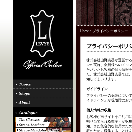
Home
> プライバシーポリシー
株式会社山野楽器が運営する「
ンの実施、会員様へのメル
ただいたお客様の個人情報を
た、株式会社山野楽器では、
知してまいります。
ガイドライン
プライバシーの保護につい
イドライン」が現段階にお
個人情報の収集
お客様が当サイトをご利用に
割り当てられる数字）が収
知、また集合的な使用のた
報のために収集することはあ