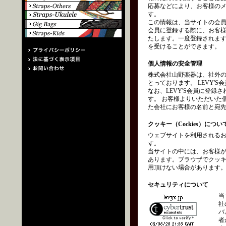
応募などにより、お客様の
す。
この情報は、当サイトの会員
会員に登録する際に、お客
たします。一度登録されます
を受けることができます。
個人情報の安全管理
株式会社山野楽器は、社外
とっております。 LEVY
なお、LEVY'S会員に登
す。 お客様よりいただいた
た会社にお客様の名前と宛
クッキー（Cockies）につい
ウェブサイトを利用されるお
す。
当サイトの中には、お客様
あります。ブラウザでクッ
用頂けない場合があります
セキュリティについて
当
社
バ
者