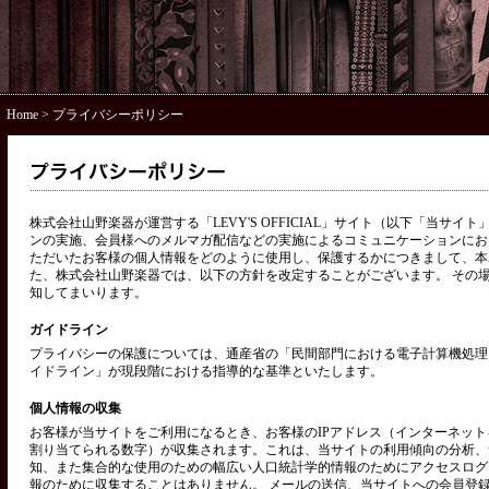
Home
> プライバシーポリシー
株式会社山野楽器が運営する「LEVY'S OFFICIAL」サイト（以下「当サ
ンの実施、会員様へのメルマガ配信などの実施によるコミュニケーションにお
ただいたお客様の個人情報をどのように使用し、保護するかにつきまして、本
た、株式会社山野楽器では、以下の方針を改定することがございます。 その
知してまいります。
ガイドライン
プライバシーの保護については、通産省の「民間部門における電子計算機処理
イドライン」が現段階における指導的な基準といたします。
個人情報の収集
お客様が当サイトをご利用になるとき、お客様のIPアドレス（インターネッ
割り当てられる数字）が収集されます。これは、当サイトの利用傾向の分析、
知、また集合的な使用のための幅広い人口統計学的情報のためにアクセスログ
報のために収集することはありません。 メールの送信、当サイトへの会員登