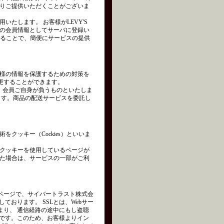
りご提供いただくことがございま
たします。 お客様がLEVY'S
の会員情報としてサーバに登録い
れることで、簡便にサービスの提供
様の情報を保護するための対策を
変更することができます。
は、会員ご自身が負うものといたしま
ます。商品の配送サービスを委託し
クッキー（Cockies）といいま
クッキーを使用しているページが
た場合は、サービスの一部がご利
ページで、サイバートラスト株式会
を使用しております。 SSLとは、Webサー
より、 通信経路の途中にもし盗聴
術です。このため、お客様よりイン