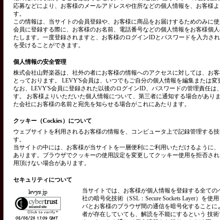
応募などにより、お客様のメールアドレスや住所などの個人情報を、お客様よ
す。
この情報は、当サイトの会員登録や、お客様に商品をお届けするためのみに使用い
会員に登録する際に、お客様のお名前、電話番号などの個人情報をお客様個人
たします。一度登録されますと、お客様のログインIDとパスワードを入力さ
を受けることができます。
個人情報の安全管理
株式会社山野楽器は、社外の者にお客様の情報へのアクセスに対しては、お客
とっております。 LEVY'S会員は、いつでもご自分の個人情報を編集または
なお、LEVY'S会員に登録された以後のログインID、パスワードの管理責任
す。 お客様よりいただいた個人情報について、第三者に通知する場合があり
た会社にお客様の名前と宛先を知らせる場合がこれにあたります。
クッキー（Cockies）について
ウェブサイトを利用されるお客様の情報を、コンピュータ上で記録管理する技術を
す。
当サイトの中には、お客様が当サイトを一層便利にご利用いただけるように、
あります。ブラウザでクッキーの使用設定を変更してクッキー使用を拒否され
用頂けない場合があります。
セキュリティについて
当サイトでは、お客様が個人情報を登録する全ての
社の暗号化技術（SSL：Secure Sockets Layer）
バとお客様のブラウザ間の通信を暗号化することに
者が存在していても、解読を不能にするという 技