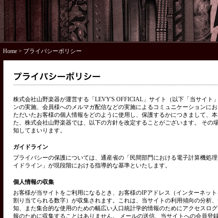
Home
> プライバシーポリシー
株式会社山野楽器が運営する「LEVY'S OFFICIAL」サイト（以下「当サ
ンの実施、会員様へのメルマガ配信などの実施によるコミュニケーションにお
ただいたお客様の個人情報をどのように使用し、保護するかにつきまして、本
た、株式会社山野楽器では、以下の方針を改定することがございます。 その
知してまいります。
ガイドライン
プライバシーの保護については、通産省の「民間部門における電子計算機処理
イドライン」が現段階における指導的な基準といたします。
個人情報の収集
お客様が当サイトをご利用になるとき、お客様のIPアドレス（インターネッ
割り当てられる数字）が収集されます。これは、当サイトの利用傾向の分析、
知、また集合的な使用のための幅広い人口統計学的情報のためにアクセスログ
報のために収集することはありません。 メールの送信、当サイトへの会員登