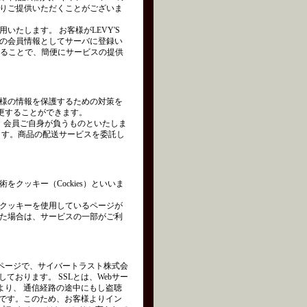
りご提供いただくことがございま
たします。 お客様がLEVY'S
の会員情報としてサーバに登録い
れることで、簡便にサービスの提供
様の情報を保護するための対策を
変更することができます。
は、会員ご自身が負うものといたしま
ます。商品の配送サービスを委託し
クッキー（Cockies）といいま
クッキーを使用しているページが
た場合は、サービスの一部がご利
ページで、サイバートラスト株式会
を使用しております。 SSLとは、Webサー
より、 通信経路の途中にもし盗聴
術です。このため、お客様よりイン