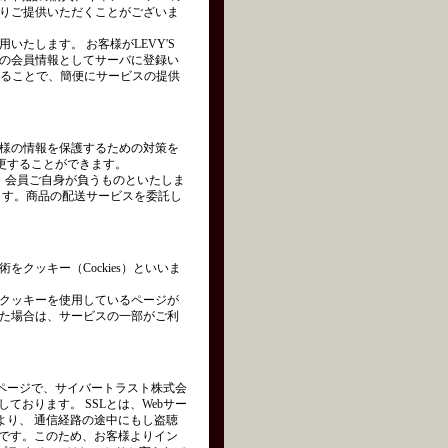
りご提供いただくことがございま
たします。 お客様がLEVY'S
の会員情報としてサーバに登録い
れることで、簡便にサービスの提供
様の情報を保護するための対策を
変更することができます。
は、会員ご自身が負うものといたしま
ます。商品の配送サービスを委託し
クッキー（Cockies）といいま
クッキーを使用しているページが
た場合は、サービスの一部がご利
ページで、サイバートラスト株式会
を使用しております。 SSLとは、Webサー
より、 通信経路の途中にもし盗聴
術です。このため、お客様よりイン