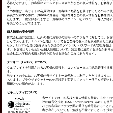
応募などにより、お客様のメールアドレスや住所などの個人情報を、お客様よ
す。
この情報は、当サイトの会員登録や、お客様に商品をお届けするためのみに使用い
会員に登録する際に、お客様のお名前、電話番号などの個人情報をお客様個人
たします。一度登録されますと、お客様のログインIDとパスワードを入力さ
を受けることができます。
個人情報の安全管理
株式会社山野楽器は、社外の者にお客様の情報へのアクセスに対しては、お客
とっております。 LEVY'S会員は、いつでもご自分の個人情報を編集または
なお、LEVY'S会員に登録された以後のログインID、パスワードの管理責任
す。 お客様よりいただいた個人情報について、第三者に通知する場合があり
た会社にお客様の名前と宛先を知らせる場合がこれにあたります。
クッキー（Cockies）について
ウェブサイトを利用されるお客様の情報を、コンピュータ上で記録管理する技術を
す。
当サイトの中には、お客様が当サイトを一層便利にご利用いただけるように、
あります。ブラウザでクッキーの使用設定を変更してクッキー使用を拒否され
用頂けない場合があります。
セキュリティについて
当サイトでは、お客様が個人情報を登録する全ての
社の暗号化技術（SSL：Secure Sockets Layer）
バとお客様のブラウザ間の通信を暗号化することに
者が存在していても、解読を不能にするという 技