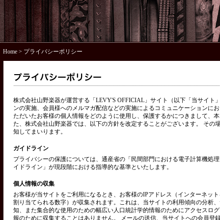
Home
> プライバシーポリシー
株式会社山野楽器が運営する「LEVY'S OFFICIAL」サイト（以下「当サ
ンの実施、会員様へのメルマガ配信などの実施によるコミュニケーションにお
ただいたお客様の個人情報をどのように使用し、保護するかにつきまして、本
た、株式会社山野楽器では、以下の方針を改定することがございます。 その
知してまいります。
ガイドライン
プライバシーの保護については、通産省の「民間部門における電子計算機処理
イドライン」が現段階における指導的な基準といたします。
個人情報の収集
お客様が当サイトをご利用になるとき、お客様のIPアドレス（インターネッ
割り当てられる数字）が収集されます。これは、当サイトの利用傾向の分析、
知、また集合的な使用のための幅広い人口統計学的情報のためにアクセスログ
報のために収集することはありません。 メールの送信、当サイトへの会員登