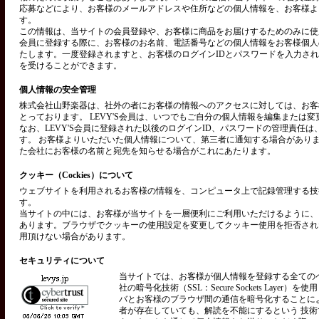
応募などにより、お客様のメールアドレスや住所などの個人情報を、お客様よ
す。
この情報は、当サイトの会員登録や、お客様に商品をお届けするためのみに使用い
会員に登録する際に、お客様のお名前、電話番号などの個人情報をお客様個人
たします。一度登録されますと、お客様のログインIDとパスワードを入力さ
を受けることができます。
個人情報の安全管理
株式会社山野楽器は、社外の者にお客様の情報へのアクセスに対しては、お客
とっております。 LEVY'S会員は、いつでもご自分の個人情報を編集または
なお、LEVY'S会員に登録された以後のログインID、パスワードの管理責任
す。 お客様よりいただいた個人情報について、第三者に通知する場合があり
た会社にお客様の名前と宛先を知らせる場合がこれにあたります。
クッキー（Cockies）について
ウェブサイトを利用されるお客様の情報を、コンピュータ上で記録管理する技術を
す。
当サイトの中には、お客様が当サイトを一層便利にご利用いただけるように、
あります。ブラウザでクッキーの使用設定を変更してクッキー使用を拒否され
用頂けない場合があります。
セキュリティについて
当サイトでは、お客様が個人情報を登録する全ての
社の暗号化技術（SSL：Secure Sockets Layer）
バとお客様のブラウザ間の通信を暗号化することに
者が存在していても、解読を不能にするという 技