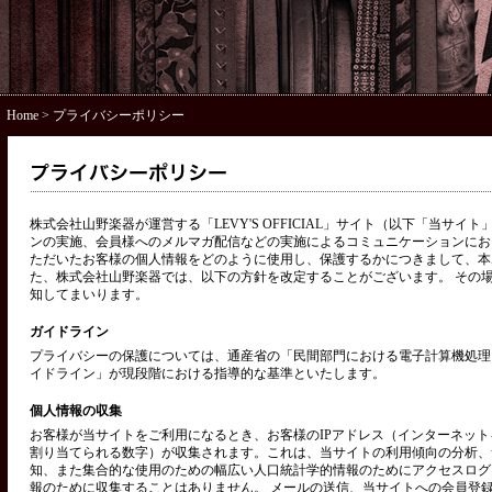
Home
> プライバシーポリシー
株式会社山野楽器が運営する「LEVY'S OFFICIAL」サイト（以下「当サ
ンの実施、会員様へのメルマガ配信などの実施によるコミュニケーションにお
ただいたお客様の個人情報をどのように使用し、保護するかにつきまして、本
た、株式会社山野楽器では、以下の方針を改定することがございます。 その
知してまいります。
ガイドライン
プライバシーの保護については、通産省の「民間部門における電子計算機処理
イドライン」が現段階における指導的な基準といたします。
個人情報の収集
お客様が当サイトをご利用になるとき、お客様のIPアドレス（インターネッ
割り当てられる数字）が収集されます。これは、当サイトの利用傾向の分析、
知、また集合的な使用のための幅広い人口統計学的情報のためにアクセスログ
報のために収集することはありません。 メールの送信、当サイトへの会員登