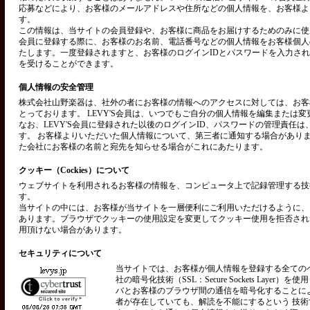
応募などにより、お客様のメールアドレスや住所などの個人情報を、お客様よ
す。
この情報は、当サイトの会員登録や、お客様に商品をお届けするためのみに使用い
会員に登録する際に、お客様のお名前、電話番号などの個人情報をお客様個人
たします。一度登録されますと、お客様のログインIDとパスワードを入力さ
を受けることができます。
個人情報の安全管理
株式会社山野楽器は、社外の者にお客様の情報へのアクセスに対しては、お客
とっております。 LEVY'S会員は、いつでもご自分の個人情報を編集または
なお、LEVY'S会員に登録された以後のログインID、パスワードの管理責任
す。 お客様よりいただいた個人情報について、第三者に通知する場合があり
た会社にお客様の名前と宛先を知らせる場合がこれにあたります。
クッキー（Cockies）について
ウェブサイトを利用されるお客様の情報を、コンピュータ上で記録管理する技術を
す。
当サイトの中には、お客様が当サイトを一層便利にご利用いただけるように、
あります。ブラウザでクッキーの使用設定を変更してクッキー使用を拒否され
用頂けない場合があります。
セキュリティについて
当サイトでは、お客様が個人情報を登録する全ての
社の暗号化技術（SSL：Secure Sockets Layer）
バとお客様のブラウザ間の通信を暗号化することに
者が存在していても、解読を不能にするという 技