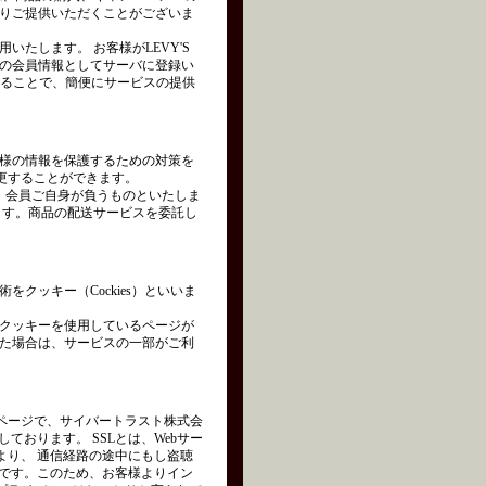
りご提供いただくことがございま
たします。 お客様がLEVY'S
の会員情報としてサーバに登録い
れることで、簡便にサービスの提供
様の情報を保護するための対策を
変更することができます。
は、会員ご自身が負うものといたしま
ます。商品の配送サービスを委託し
クッキー（Cockies）といいま
クッキーを使用しているページが
た場合は、サービスの一部がご利
ページで、サイバートラスト株式会
を使用しております。 SSLとは、Webサー
より、 通信経路の途中にもし盗聴
術です。このため、お客様よりイン