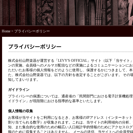
Home
> プライバシーポリシー
株式会社山野楽器が運営する「LEVY'S OFFICIAL」サイト（以下「当サ
ンの実施、会員様へのメルマガ配信などの実施によるコミュニケーションにお
ただいたお客様の個人情報をどのように使用し、保護するかにつきまして、本
た、株式会社山野楽器では、以下の方針を改定することがございます。 その
知してまいります。
ガイドライン
プライバシーの保護については、通産省の「民間部門における電子計算機処理
イドライン」が現段階における指導的な基準といたします。
個人情報の収集
お客様が当サイトをご利用になるとき、お客様のIPアドレス（インターネッ
割り当てられる数字）が収集されます。これは、当サイトの利用傾向の分析、
知、また集合的な使用のための幅広い人口統計学的情報のためにアクセスログ
報のために収集することはありません。 メールの送信、当サイトへの会員登