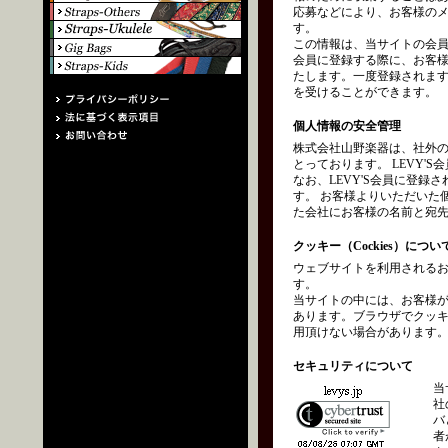
応募などにより、お客様の
す。
この情報は、当サイトの会員
会員に登録する際に、お客
たします。一度登録されます
を受けることができます。
個人情報の安全管理
株式会社山野楽器は、社外
とっております。 LEVY
なお、LEVY'S会員に登
す。 お客様よりいただいた
た会社にお客様の名前と宛
クッキー（Cockies）につい
ウェブサイトを利用されるお
す。
当サイトの中には、お客様
あります。ブラウザでクッ
用頂けない場合があります
セキュリティについて
当
社
バ
者