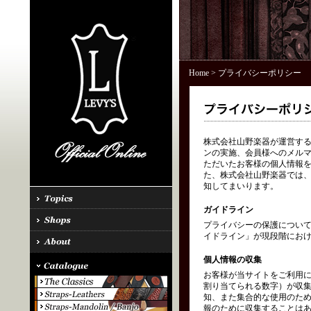
Home
> プライバシーポリシー
株式会社山野楽器が運営する「
ンの実施、会員様へのメル
ただいたお客様の個人情報を
た、株式会社山野楽器では、
知してまいります。
ガイドライン
プライバシーの保護につい
イドライン」が現段階にお
個人情報の収集
お客様が当サイトをご利用に
割り当てられる数字）が収
知、また集合的な使用のた
報のために収集することはあ