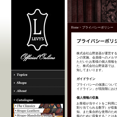
Home
> プライバシーポリシー
株式会社山野楽器が運営する「
ンの実施、会員様へのメル
ただいたお客様の個人情報を
た、株式会社山野楽器では、
知してまいります。
ガイドライン
プライバシーの保護につい
イドライン」が現段階にお
個人情報の収集
お客様が当サイトをご利用に
割り当てられる数字）が収
知、また集合的な使用のた
報のために収集することはあ