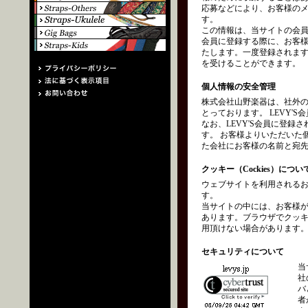
応募などにより、お客様の
す。
この情報は、当サイトの会員
会員に登録する際に、お客
たします。一度登録されます
を受けることができます。
個人情報の安全管理
株式会社山野楽器は、社外
とっております。 LEVY
なお、LEVY'S会員に登
す。 お客様よりいただいた
た会社にお客様の名前と宛
クッキー（Cockies）につい
ウェブサイトを利用されるお
す。
当サイトの中には、お客様
あります。ブラウザでクッ
用頂けない場合があります
セキュリティについて
当
社
バ
者