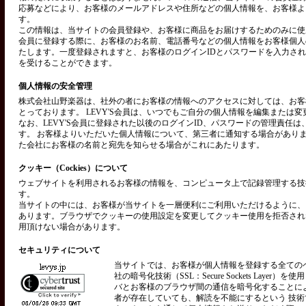
応募などにより、お客様のメールアドレスや住所などの個人情報を、お客様よ
す。
この情報は、当サイトの会員登録や、お客様に商品をお届けするためのみに使用い
会員に登録する際に、お客様のお名前、電話番号などの個人情報をお客様個人
たします。一度登録されますと、お客様のログインIDとパスワードを入力さ
を受けることができます。
個人情報の安全管理
株式会社山野楽器は、社外の者にお客様の情報へのアクセスに対しては、お客
とっております。 LEVY'S会員は、いつでもご自分の個人情報を編集または
なお、LEVY'S会員に登録された以後のログインID、パスワードの管理責任
す。 お客様よりいただいた個人情報について、第三者に通知する場合があり
た会社にお客様の名前と宛先を知らせる場合がこれにあたります。
クッキー（Cockies）について
ウェブサイトを利用されるお客様の情報を、コンピュータ上で記録管理する技術を
す。
当サイトの中には、お客様が当サイトを一層便利にご利用いただけるように、
あります。ブラウザでクッキーの使用設定を変更してクッキー使用を拒否され
用頂けない場合があります。
セキュリティについて
当サイトでは、お客様が個人情報を登録する全ての
社の暗号化技術（SSL：Secure Sockets Layer）
バとお客様のブラウザ間の通信を暗号化することに
者が存在していても、解読を不能にするという 技