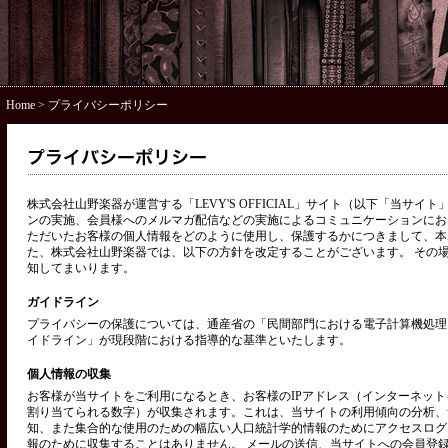
Home
> プライバシーポリシー
株式会社山野楽器が運営する「LEVY'S OFFICIAL」サイト（以下「当サ
ンの実施、会員様へのメルマガ配信などの実施によるコミュニケーションにお
ただいたお客様の個人情報をどのように使用し、保護するかにつきまして、本
た、株式会社山野楽器では、以下の方針を改定することがございます。 その
知してまいります。
ガイドライン
プライバシーの保護については、通産省の「民間部門における電子計算機処理
イドライン」が現段階における指導的な基準といたします。
個人情報の収集
お客様が当サイトをご利用になるとき、お客様のIPアドレス（インターネッ
割り当てられる数字）が収集されます。これは、当サイトの利用傾向の分析、
知、また集合的な使用のための幅広い人口統計学的情報のためにアクセスログ
報のために収集することはありません。 メールの送信、当サイトへの会員登