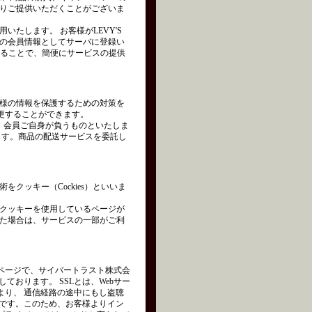
りご提供いただくことがございま
たします。 お客様がLEVY'S
の会員情報としてサーバに登録い
れることで、簡便にサービスの提供
様の情報を保護するための対策を
変更することができます。
は、会員ご自身が負うものといたしま
ます。商品の配送サービスを委託し
クッキー（Cockies）といいま
クッキーを使用しているページが
た場合は、サービスの一部がご利
ページで、サイバートラスト株式会
を使用しております。 SSLとは、Webサー
より、 通信経路の途中にもし盗聴
術です。このため、お客様よりイン