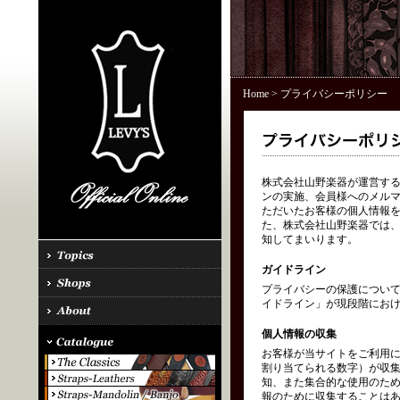
Home
> プライバシーポリシー
株式会社山野楽器が運営する「
ンの実施、会員様へのメル
ただいたお客様の個人情報を
た、株式会社山野楽器では、
知してまいります。
ガイドライン
プライバシーの保護につい
イドライン」が現段階にお
個人情報の収集
お客様が当サイトをご利用に
割り当てられる数字）が収
知、また集合的な使用のた
報のために収集することはあ