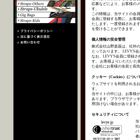
応募などにより、お客様の
す。
この情報は、当サイトの会員
会員に登録する際に、お客
たします。一度登録されます
を受けることができます。
個人情報の安全管理
株式会社山野楽器は、社外
とっております。 LEVY
なお、LEVY'S会員に登
す。 お客様よりいただいた
た会社にお客様の名前と宛
クッキー（Cockies）につい
ウェブサイトを利用されるお
す。
当サイトの中には、お客様
あります。ブラウザでクッ
用頂けない場合があります
セキュリティについて
当
社
バ
者