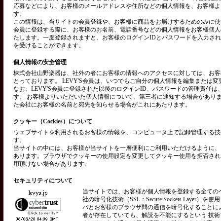
応募などにより、お客様のメールアドレスや住所などの個人情報を、お客様よ
す。
この情報は、当サイトの会員登録や、お客様に商品をお届けするためのみに使用い
会員に登録する際に、お客様のお名前、電話番号などの個人情報をお客様個人
たします。一度登録されますと、お客様のログインIDとパスワードを入力さ
を受けることができます。
個人情報の安全管理
株式会社山野楽器は、社外の者にお客様の情報へのアクセスに対しては、お客
とっております。 LEVY'S会員は、いつでもご自分の個人情報を編集または
なお、LEVY'S会員に登録された以後のログインID、パスワードの管理責任
す。 お客様よりいただいた個人情報について、第三者に通知する場合があり
た会社にお客様の名前と宛先を知らせる場合がこれにあたります。
クッキー（Cockies）について
ウェブサイトを利用されるお客様の情報を、コンピュータ上で記録管理する技術を
す。
当サイトの中には、お客様が当サイトを一層便利にご利用いただけるように、
あります。ブラウザでクッキーの使用設定を変更してクッキー使用を拒否され
用頂けない場合があります。
セキュリティについて
当サイトでは、お客様が個人情報を登録する全ての
社の暗号化技術（SSL：Secure Sockets Layer）
バとお客様のブラウザ間の通信を暗号化することに
者が存在していても、解読を不能にするという 技