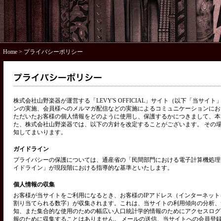
Home
> プライバシーポリシー
株式会社山野楽器が運営する「LEVY'S OFFICIAL」サイト（以下「当サ
ンの実施、会員様へのメルマガ配信などの実施によるコミュニケーションにお
ただいたお客様の個人情報をどのように使用し、保護するかにつきまして、本
た、株式会社山野楽器では、以下の方針を改定することがございます。 その
知してまいります。
ガイドライン
プライバシーの保護については、通産省の「民間部門における電子計算機処理
イドライン」が現段階における指導的な基準といたします。
個人情報の収集
お客様が当サイトをご利用になるとき、お客様のIPアドレス（インターネッ
割り当てられる数字）が収集されます。これは、当サイトの利用傾向の分析、
知、また集合的な使用のための幅広い人口統計学的情報のためにアクセスログ
報のために収集することはありません。 メールの送信、当サイトへの会員登