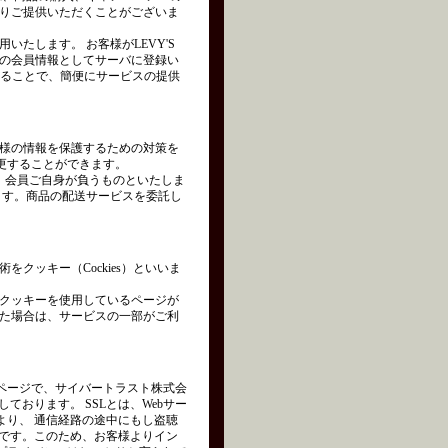
りご提供いただくことがございま
たします。 お客様がLEVY'S
の会員情報としてサーバに登録い
れることで、簡便にサービスの提供
様の情報を保護するための対策を
変更することができます。
は、会員ご自身が負うものといたしま
ます。商品の配送サービスを委託し
クッキー（Cockies）といいま
クッキーを使用しているページが
た場合は、サービスの一部がご利
ページで、サイバートラスト株式会
を使用しております。 SSLとは、Webサー
より、 通信経路の途中にもし盗聴
術です。このため、お客様よりイン