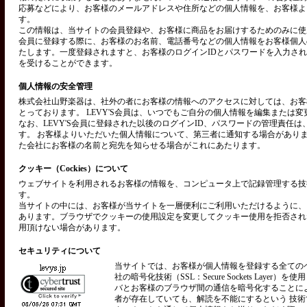
応募などにより、お客様のメールアドレスや住所などの個人情報を、お客様よ
す。
この情報は、当サイトの会員登録や、お客様に商品をお届けするためのみに使用い
会員に登録する際に、お客様のお名前、電話番号などの個人情報をお客様個人
たします。一度登録されますと、お客様のログインIDとパスワードを入力さ
を受けることができます。
個人情報の安全管理
株式会社山野楽器は、社外の者にお客様の情報へのアクセスに対しては、お客
とっております。 LEVY'S会員は、いつでもご自分の個人情報を編集または
なお、LEVY'S会員に登録された以後のログインID、パスワードの管理責任
す。 お客様よりいただいた個人情報について、第三者に通知する場合があり
た会社にお客様の名前と宛先を知らせる場合がこれにあたります。
クッキー（Cockies）について
ウェブサイトを利用されるお客様の情報を、コンピュータ上で記録管理する技術を
す。
当サイトの中には、お客様が当サイトを一層便利にご利用いただけるように、
あります。ブラウザでクッキーの使用設定を変更してクッキー使用を拒否され
用頂けない場合があります。
セキュリティについて
当サイトでは、お客様が個人情報を登録する全ての
社の暗号化技術（SSL：Secure Sockets Layer）
バとお客様のブラウザ間の通信を暗号化することに
者が存在していても、解読を不能にするという 技