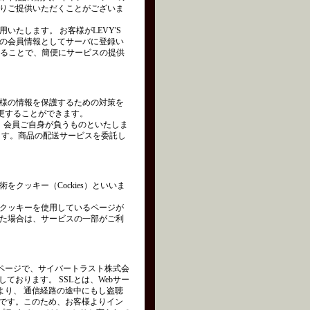
りご提供いただくことがございま
たします。 お客様がLEVY'S
の会員情報としてサーバに登録い
れることで、簡便にサービスの提供
様の情報を保護するための対策を
変更することができます。
は、会員ご自身が負うものといたしま
ます。商品の配送サービスを委託し
クッキー（Cockies）といいま
クッキーを使用しているページが
た場合は、サービスの一部がご利
ページで、サイバートラスト株式会
を使用しております。 SSLとは、Webサー
より、 通信経路の途中にもし盗聴
術です。このため、お客様よりイン