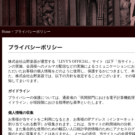
Home
> プライバシーポリシー
株式会社山野楽器が運営する「LEVY'S OFFICIAL」サイト（以下「当サ
ンの実施、会員様へのメルマガ配信などの実施によるコミュニケーションにお
ただいたお客様の個人情報をどのように使用し、保護するかにつきまして、本
た、株式会社山野楽器では、以下の方針を改定することがございます。 その
知してまいります。
ガイドライン
プライバシーの保護については、通産省の「民間部門における電子計算機処理
イドライン」が現段階における指導的な基準といたします。
個人情報の収集
お客様が当サイトをご利用になるとき、お客様のIPアドレス（インターネッ
割り当てられる数字）が収集されます。これは、当サイトの利用傾向の分析、
知、また集合的な使用のための幅広い人口統計学的情報のためにアクセスログ
報のために収集することはありません。 メールの送信、当サイトへの会員登