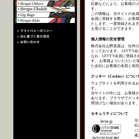
応募などにより、お客様の
す。
この情報は、当サイトの会員
会員に登録する際に、お客
たします。一度登録されます
を受けることができます。
個人情報の安全管理
株式会社山野楽器は、社外
とっております。 LEVY
なお、LEVY'S会員に登
す。 お客様よりいただいた
た会社にお客様の名前と宛
クッキー（Cockies）につい
ウェブサイトを利用されるお
す。
当サイトの中には、お客様
あります。ブラウザでクッ
用頂けない場合があります
セキュリティについて
当
社
バ
者