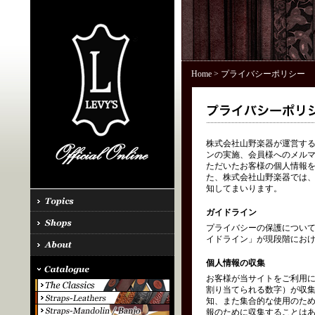
Home
> プライバシーポリシー
株式会社山野楽器が運営する「
ンの実施、会員様へのメル
ただいたお客様の個人情報を
た、株式会社山野楽器では、
知してまいります。
ガイドライン
プライバシーの保護につい
イドライン」が現段階にお
個人情報の収集
お客様が当サイトをご利用に
割り当てられる数字）が収
知、また集合的な使用のた
報のために収集することはあ