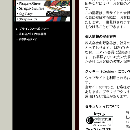
応募などにより、お客様の
す。
この情報は、当サイトの会員
会員に登録する際に、お客
たします。一度登録されます
を受けることができます。
個人情報の安全管理
株式会社山野楽器は、社外
とっております。 LEVY
なお、LEVY'S会員に登
す。 お客様よりいただいた
た会社にお客様の名前と宛
クッキー（Cockies）につい
ウェブサイトを利用されるお
す。
当サイトの中には、お客様
あります。ブラウザでクッ
用頂けない場合があります
セキュリティについて
当
社
バ
者