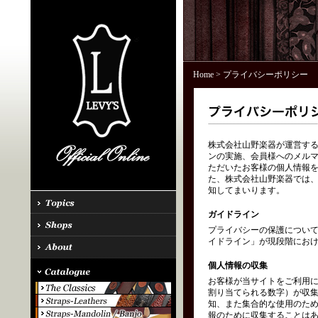
Home
> プライバシーポリシー
株式会社山野楽器が運営する「
ンの実施、会員様へのメル
ただいたお客様の個人情報を
た、株式会社山野楽器では、
知してまいります。
ガイドライン
プライバシーの保護につい
イドライン」が現段階にお
個人情報の収集
お客様が当サイトをご利用に
割り当てられる数字）が収
知、また集合的な使用のた
報のために収集することはあ