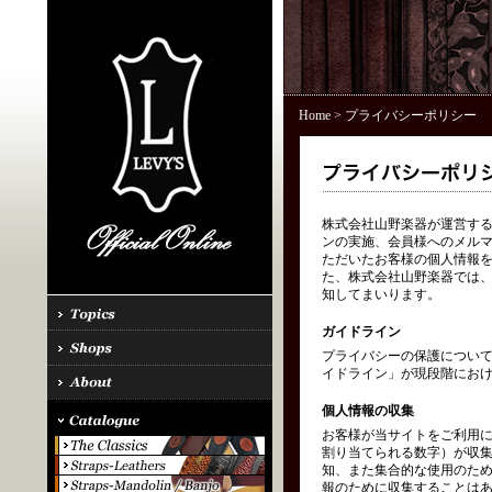
Home
> プライバシーポリシー
株式会社山野楽器が運営する「
ンの実施、会員様へのメル
ただいたお客様の個人情報を
た、株式会社山野楽器では、
知してまいります。
ガイドライン
プライバシーの保護につい
イドライン」が現段階にお
個人情報の収集
お客様が当サイトをご利用に
割り当てられる数字）が収
知、また集合的な使用のた
報のために収集することはあ