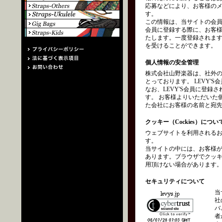
応募などにより、お客様の
す。
この情報は、当サイトの会員
会員に登録する際に、お客
たします。一度登録されます
を受けることができます。
個人情報の安全管理
株式会社山野楽器は、社外
とっております。 LEVY
なお、LEVY'S会員に登
す。 お客様よりいただいた
た会社にお客様の名前と宛
クッキー（Cockies）につい
ウェブサイトを利用されるお
す。
当サイトの中には、お客様
あります。ブラウザでクッ
用頂けない場合があります
セキュリティについて
当
社
バ
者