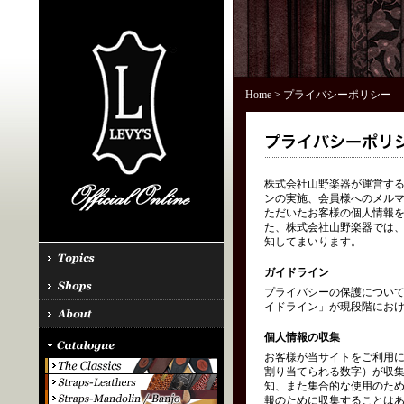
Home
> プライバシーポリシー
株式会社山野楽器が運営する「
ンの実施、会員様へのメル
ただいたお客様の個人情報を
た、株式会社山野楽器では、
知してまいります。
ガイドライン
プライバシーの保護につい
イドライン」が現段階にお
個人情報の収集
お客様が当サイトをご利用に
割り当てられる数字）が収
知、また集合的な使用のた
報のために収集することはあ