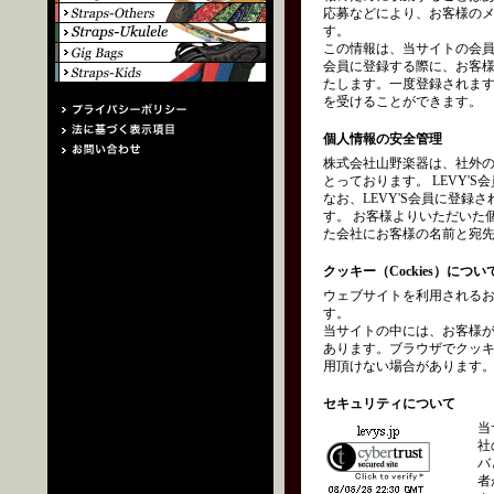
応募などにより、お客様の
す。
この情報は、当サイトの会員
会員に登録する際に、お客
たします。一度登録されます
を受けることができます。
個人情報の安全管理
株式会社山野楽器は、社外
とっております。 LEVY
なお、LEVY'S会員に登
す。 お客様よりいただいた
た会社にお客様の名前と宛
クッキー（Cockies）につい
ウェブサイトを利用されるお
す。
当サイトの中には、お客様
あります。ブラウザでクッ
用頂けない場合があります
セキュリティについて
当
社
バ
者