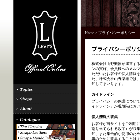
Home
> プライバシーポリシー
株式会社山野楽器が運営する「
ンの実施、会員様へのメル
ただいたお客様の個人情報を
た、株式会社山野楽器では、
知してまいります。
ガイドライン
プライバシーの保護につい
イドライン」が現段階にお
個人情報の収集
お客様が当サイトをご利用に
割り当てられる数字）が収
知、また集合的な使用のた
報のために収集することはあ