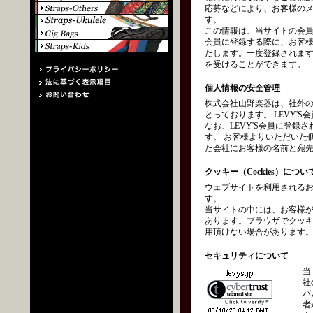
応募などにより、お客様の
す。
この情報は、当サイトの会員
会員に登録する際に、お客
たします。一度登録されます
を受けることができます。
個人情報の安全管理
株式会社山野楽器は、社外
とっております。 LEVY
なお、LEVY'S会員に登
す。 お客様よりいただいた
た会社にお客様の名前と宛
クッキー（Cockies）につい
ウェブサイトを利用されるお
す。
当サイトの中には、お客様
あります。ブラウザでクッ
用頂けない場合があります
セキュリティについて
当
社
バ
者