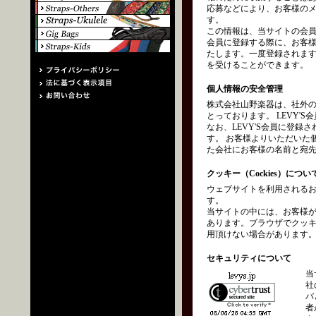
応募などにより、お客様の
す。
この情報は、当サイトの会員
会員に登録する際に、お客
たします。一度登録されます
を受けることができます。
個人情報の安全管理
株式会社山野楽器は、社外
とっております。 LEVY
なお、LEVY'S会員に登
す。 お客様よりいただいた
た会社にお客様の名前と宛
クッキー（Cockies）につい
ウェブサイトを利用されるお
す。
当サイトの中には、お客様
あります。ブラウザでクッ
用頂けない場合があります
セキュリティについて
当
社
バ
者