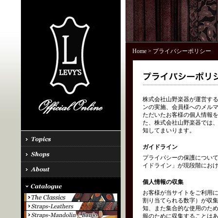
Home
> プライバシーポリシー
株式会社山野楽器が運営する「
ンの実施、会員様へのメル
ただいたお客様の個人情報を
た、株式会社山野楽器では、
知してまいります。
ガイドライン
プライバシーの保護につい
イドライン」が現段階にお
個人情報の収集
お客様が当サイトをご利用に
割り当てられる数字）が収
知、また集合的な使用のた
報のために収集することはあ