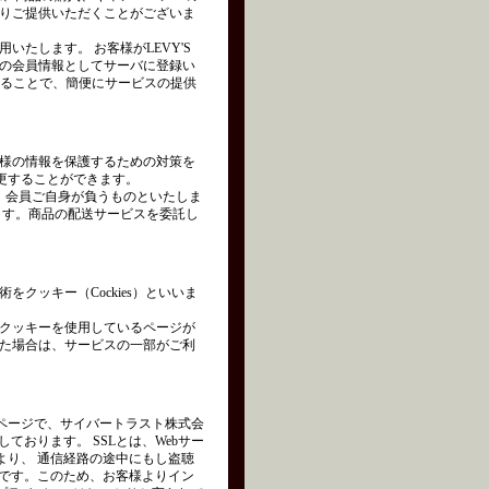
りご提供いただくことがございま
たします。 お客様がLEVY'S
の会員情報としてサーバに登録い
れることで、簡便にサービスの提供
様の情報を保護するための対策を
変更することができます。
は、会員ご自身が負うものといたしま
ます。商品の配送サービスを委託し
クッキー（Cockies）といいま
クッキーを使用しているページが
た場合は、サービスの一部がご利
ページで、サイバートラスト株式会
を使用しております。 SSLとは、Webサー
より、 通信経路の途中にもし盗聴
術です。このため、お客様よりイン