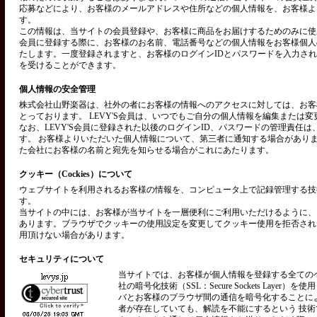
応募などにより、お客様のメールアドレスや住所などの個人情報を、お客様よ
す。
この情報は、当サイトの会員登録や、お客様に商品をお届けするためのみに使用い
会員に登録する際に、お客様のお名前、電話番号などの個人情報をお客様個人
たします。一度登録されますと、お客様のログインIDとパスワードを入力さ
を受けることができます。
個人情報の安全管理
株式会社山野楽器は、社外の者にお客様の情報へのアクセスに対しては、お客
とっております。 LEVY'S会員は、いつでもご自分の個人情報を編集または
なお、LEVY'S会員に登録された以後のログインID、パスワードの管理責任
す。 お客様よりいただいた個人情報について、第三者に通知する場合があり
た会社にお客様の名前と宛先を知らせる場合がこれにあたります。
クッキー（Cockies）について
ウェブサイトを利用されるお客様の情報を、コンピュータ上で記録管理する技術を
す。
当サイトの中には、お客様が当サイトを一層便利にご利用いただけるように、
あります。ブラウザでクッキーの使用設定を変更してクッキー使用を拒否され
用頂けない場合があります。
セキュリティについて
当サイトでは、お客様が個人情報を登録する全ての
社の暗号化技術（SSL：Secure Sockets Layer）
バとお客様のブラウザ間の通信を暗号化することに
者が存在していても、解読を不能にするという 技