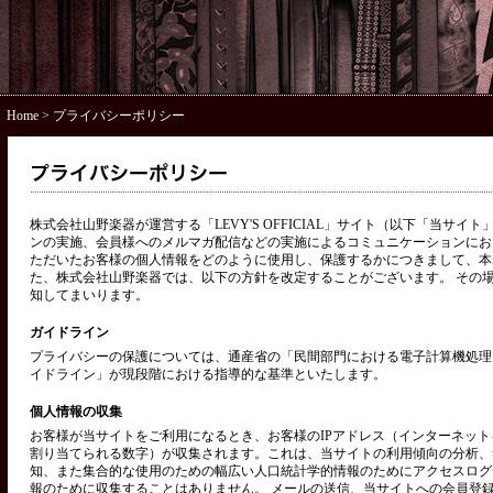
Home
> プライバシーポリシー
株式会社山野楽器が運営する「LEVY'S OFFICIAL」サイト（以下「当サ
ンの実施、会員様へのメルマガ配信などの実施によるコミュニケーションにお
ただいたお客様の個人情報をどのように使用し、保護するかにつきまして、本
た、株式会社山野楽器では、以下の方針を改定することがございます。 その
知してまいります。
ガイドライン
プライバシーの保護については、通産省の「民間部門における電子計算機処理
イドライン」が現段階における指導的な基準といたします。
個人情報の収集
お客様が当サイトをご利用になるとき、お客様のIPアドレス（インターネッ
割り当てられる数字）が収集されます。これは、当サイトの利用傾向の分析、
知、また集合的な使用のための幅広い人口統計学的情報のためにアクセスログ
報のために収集することはありません。 メールの送信、当サイトへの会員登