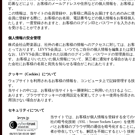
応募などにより、お客様のメールアドレスや住所などの個人情報を、お客様よ
す。
この情報は、当サイトの会員登録や、お客様に商品をお届けするためのみに使用い
会員に登録する際に、お客様のお名前、電話番号などの個人情報をお客様個人
たします。一度登録されますと、お客様のログインIDとパスワードを入力さ
を受けることができます。
個人情報の安全管理
株式会社山野楽器は、社外の者にお客様の情報へのアクセスに対しては、お客
とっております。 LEVY'S会員は、いつでもご自分の個人情報を編集または
なお、LEVY'S会員に登録された以後のログインID、パスワードの管理責任
す。 お客様よりいただいた個人情報について、第三者に通知する場合があり
た会社にお客様の名前と宛先を知らせる場合がこれにあたります。
クッキー（Cockies）について
ウェブサイトを利用されるお客様の情報を、コンピュータ上で記録管理する技術を
す。
当サイトの中には、お客様が当サイトを一層便利にご利用いただけるように、
あります。ブラウザでクッキーの使用設定を変更してクッキー使用を拒否され
用頂けない場合があります。
セキュリティについて
当サイトでは、お客様が個人情報を登録する全ての
社の暗号化技術（SSL：Secure Sockets Layer）
バとお客様のブラウザ間の通信を暗号化することに
者が存在していても、解読を不能にするという 技