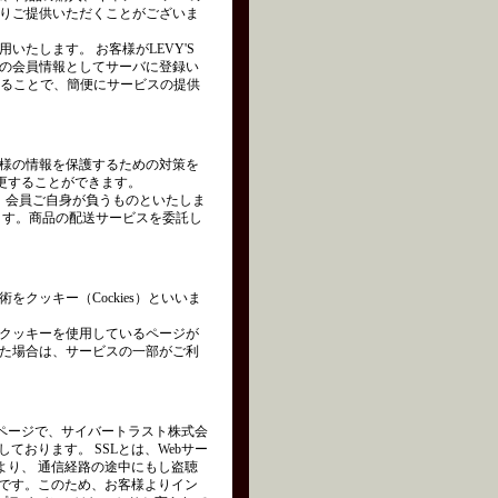
りご提供いただくことがございま
たします。 お客様がLEVY'S
の会員情報としてサーバに登録い
れることで、簡便にサービスの提供
様の情報を保護するための対策を
変更することができます。
は、会員ご自身が負うものといたしま
ます。商品の配送サービスを委託し
クッキー（Cockies）といいま
クッキーを使用しているページが
た場合は、サービスの一部がご利
ページで、サイバートラスト株式会
を使用しております。 SSLとは、Webサー
より、 通信経路の途中にもし盗聴
術です。このため、お客様よりイン