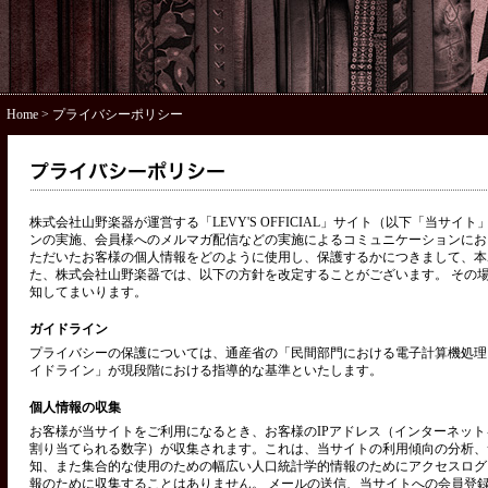
Home
> プライバシーポリシー
株式会社山野楽器が運営する「LEVY'S OFFICIAL」サイト（以下「当サ
ンの実施、会員様へのメルマガ配信などの実施によるコミュニケーションにお
ただいたお客様の個人情報をどのように使用し、保護するかにつきまして、本
た、株式会社山野楽器では、以下の方針を改定することがございます。 その
知してまいります。
ガイドライン
プライバシーの保護については、通産省の「民間部門における電子計算機処理
イドライン」が現段階における指導的な基準といたします。
個人情報の収集
お客様が当サイトをご利用になるとき、お客様のIPアドレス（インターネッ
割り当てられる数字）が収集されます。これは、当サイトの利用傾向の分析、
知、また集合的な使用のための幅広い人口統計学的情報のためにアクセスログ
報のために収集することはありません。 メールの送信、当サイトへの会員登