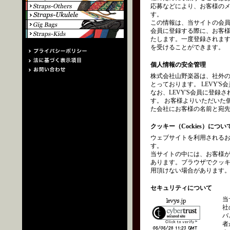
応募などにより、お客様の
す。
この情報は、当サイトの会員
会員に登録する際に、お客
たします。一度登録されます
を受けることができます。
個人情報の安全管理
株式会社山野楽器は、社外
とっております。 LEVY
なお、LEVY'S会員に登
す。 お客様よりいただいた
た会社にお客様の名前と宛
クッキー（Cockies）につい
ウェブサイトを利用されるお
す。
当サイトの中には、お客様
あります。ブラウザでクッ
用頂けない場合があります
セキュリティについて
当
社
バ
者