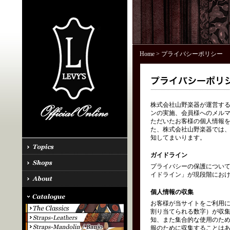
Home
> プライバシーポリシー
株式会社山野楽器が運営する「
ンの実施、会員様へのメル
ただいたお客様の個人情報を
た、株式会社山野楽器では、
知してまいります。
ガイドライン
プライバシーの保護につい
イドライン」が現段階にお
個人情報の収集
お客様が当サイトをご利用に
割り当てられる数字）が収
知、また集合的な使用のた
報のために収集することはあ