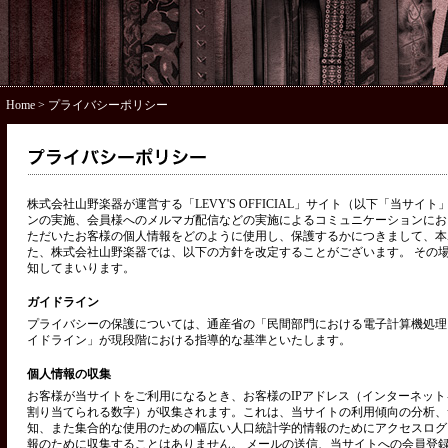
Home
> プライバシーポリシー
株式会社山野楽器が運営する「LEVY'S OFFICIAL」サイト（以下「当サ
ンの実施、会員様へのメルマガ配信などの実施によるコミュニケーションにお
ただいたお客様の個人情報をどのように使用し、保護するかにつきまして、本
た、株式会社山野楽器では、以下の方針を改定することがございます。 その
知してまいります。
ガイドライン
プライバシーの保護については、通産省の「民間部門における電子計算機処理
イドライン」が現段階における指導的な基準といたします。
個人情報の収集
お客様が当サイトをご利用になるとき、お客様のIPアドレス（インターネッ
割り当てられる数字）が収集されます。これは、当サイトの利用傾向の分析、
知、また集合的な使用のための幅広い人口統計学的情報のためにアクセスログ
報のために収集することはありません。 メールの送信、当サイトへの会員登