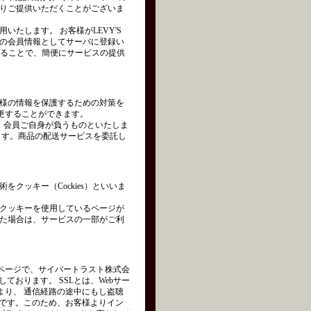
りご提供いただくことがございま
たします。 お客様がLEVY'S
の会員情報としてサーバに登録い
れることで、簡便にサービスの提供
様の情報を保護するための対策を
変更することができます。
は、会員ご自身が負うものといたしま
ます。商品の配送サービスを委託し
クッキー（Cockies）といいま
クッキーを使用しているページが
た場合は、サービスの一部がご利
ページで、サイバートラスト株式会
を使用しております。 SSLとは、Webサー
より、 通信経路の途中にもし盗聴
術です。このため、お客様よりイン