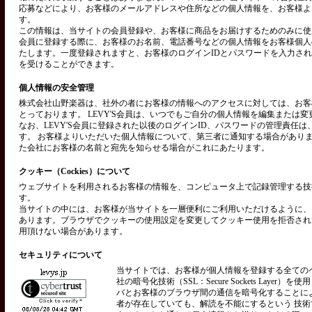
応募などにより、お客様のメールアドレスや住所などの個人情報を、お客様よ
す。
この情報は、当サイトの会員登録や、お客様に商品をお届けするためのみに使用い
会員に登録する際に、お客様のお名前、電話番号などの個人情報をお客様個人
たします。一度登録されますと、お客様のログインIDとパスワードを入力さ
を受けることができます。
個人情報の安全管理
株式会社山野楽器は、社外の者にお客様の情報へのアクセスに対しては、お客
とっております。 LEVY'S会員は、いつでもご自分の個人情報を編集または
なお、LEVY'S会員に登録された以後のログインID、パスワードの管理責任
す。 お客様よりいただいた個人情報について、第三者に通知する場合があり
た会社にお客様の名前と宛先を知らせる場合がこれにあたります。
クッキー（Cockies）について
ウェブサイトを利用されるお客様の情報を、コンピュータ上で記録管理する技術を
す。
当サイトの中には、お客様が当サイトを一層便利にご利用いただけるように、
あります。ブラウザでクッキーの使用設定を変更してクッキー使用を拒否され
用頂けない場合があります。
セキュリティについて
当サイトでは、お客様が個人情報を登録する全ての
社の暗号化技術（SSL：Secure Sockets Layer）
バとお客様のブラウザ間の通信を暗号化することに
者が存在していても、解読を不能にするという 技