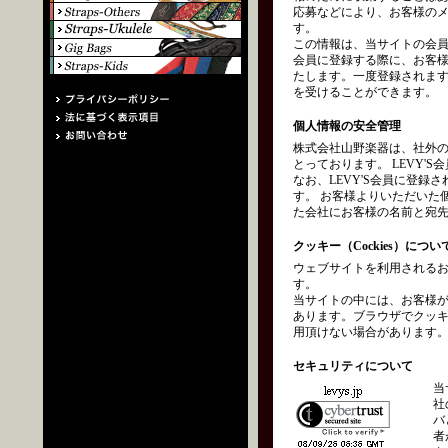
応募などにより、お客様の
す。
この情報は、当サイトの会員
会員に登録する際に、お客
たします。一度登録されます
を受けることができます。
個人情報の安全管理
株式会社山野楽器は、社外
とっております。 LEVY
なお、LEVY'S会員に登
す。 お客様よりいただいた
た会社にお客様の名前と宛
クッキー（Cockies）につい
ウェブサイトを利用されるお
す。
当サイトの中には、お客様
あります。ブラウザでクッ
用頂けない場合があります
セキュリティについて
当
社
バ
者