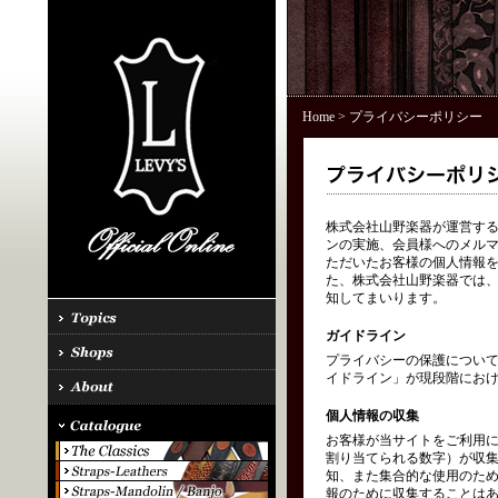
Home
> プライバシーポリシー
株式会社山野楽器が運営する「
ンの実施、会員様へのメル
ただいたお客様の個人情報を
た、株式会社山野楽器では、
知してまいります。
ガイドライン
プライバシーの保護につい
イドライン」が現段階にお
個人情報の収集
お客様が当サイトをご利用に
割り当てられる数字）が収
知、また集合的な使用のた
報のために収集することはあ