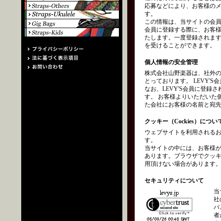
応募などにより、お客様の
す。
この情報は、当サイトの会員
会員に登録する際に、お客
たします。一度登録されます
を受けることができます。
個人情報の安全管理
株式会社山野楽器は、社外
とっております。 LEVY
なお、LEVY'S会員に登
す。 お客様よりいただいた
た会社にお客様の名前と宛
クッキー（Cockies）につい
ウェブサイトを利用されるお
す。
当サイトの中には、お客様
あります。ブラウザでクッ
用頂けない場合があります
セキュリティについて
当
社
バ
者