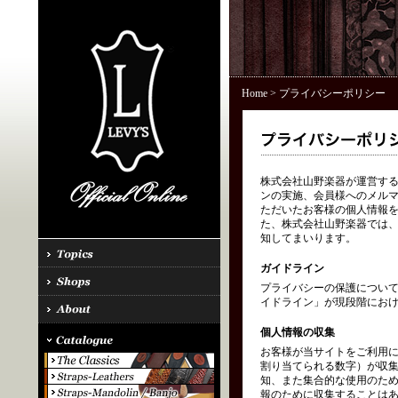
Home
> プライバシーポリシー
株式会社山野楽器が運営する「
ンの実施、会員様へのメル
ただいたお客様の個人情報を
た、株式会社山野楽器では、
知してまいります。
ガイドライン
プライバシーの保護につい
イドライン」が現段階にお
個人情報の収集
お客様が当サイトをご利用に
割り当てられる数字）が収
知、また集合的な使用のた
報のために収集することはあ