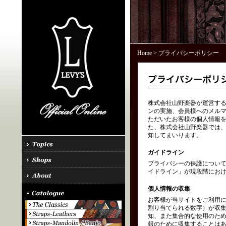
Home
> プライバシーポリシー
株式会社山野楽器が運営する「
ンの実施、会員様へのメル
ただいたお客様の個人情報を
た、株式会社山野楽器では、
知してまいります。
ガイドライン
プライバシーの保護につい
イドライン」が現段階にお
個人情報の収集
お客様が当サイトをご利用に
割り当てられる数字）が収
知、また集合的な使用のた
報のために収集することはあ