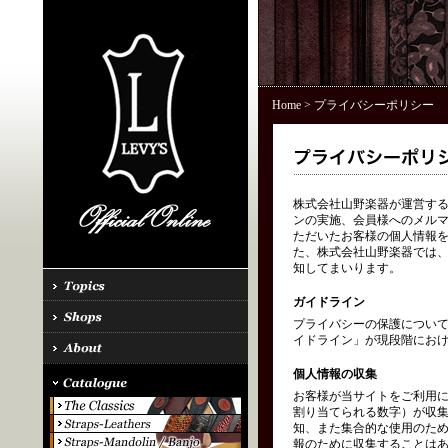
Home
> プライバシーポリシー
株式会社山野楽器が運営する「
ンの実施、会員様へのメル
ただいたお客様の個人情報を
た、株式会社山野楽器では、
知してまいります。
ガイドライン
プライバシーの保護につい
イドライン」が現段階にお
個人情報の収集
お客様が当サイトをご利用に
割り当てられる数字）が収
知、また集合的な使用のた
報のために収集することはあ