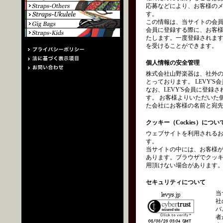
応募などにより、お客様の
す。
この情報は、当サイトの会員
会員に登録する際に、お客
たします。一度登録されます
を受けることができます。
個人情報の安全管理
株式会社山野楽器は、社外
とっております。 LEVY
なお、LEVY'S会員に登
す。 お客様よりいただいた
た会社にお客様の名前と宛
クッキー（Cockies）につい
ウェブサイトを利用されるお
す。
当サイトの中には、お客様
あります。ブラウザでクッ
用頂けない場合があります
セキュリティについて
当
社
バ
者