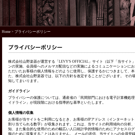
Home
> プライバシーポリシー
株式会社山野楽器が運営する「LEVY'S OFFICIAL」サイト（以下「当サ
ンの実施、会員様へのメルマガ配信などの実施によるコミュニケーションにお
ただいたお客様の個人情報をどのように使用し、保護するかにつきまして、本
た、株式会社山野楽器では、以下の方針を改定することがございます。 その
知してまいります。
ガイドライン
プライバシーの保護については、通産省の「民間部門における電子計算機処理
イドライン」が現段階における指導的な基準といたします。
個人情報の収集
お客様が当サイトをご利用になるとき、お客様のIPアドレス（インターネッ
割り当てられる数字）が収集されます。これは、当サイトの利用傾向の分析、
知、また集合的な使用のための幅広い人口統計学的情報のためにアクセスログ
報のために収集することはありません。 メールの送信、当サイトへの会員登