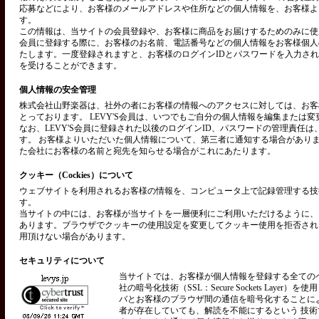
応募などにより、お客様のメールアドレスや住所などの個人情報を、お客様よ
す。
この情報は、当サイトの会員登録や、お客様に商品をお届けするためのみに使用い
会員に登録する際に、お客様のお名前、電話番号などの個人情報をお客様個人
たします。一度登録されますと、お客様のログインIDとパスワードを入力さ
を受けることができます。
個人情報の安全管理
株式会社山野楽器は、社外の者にお客様の情報へのアクセスに対しては、お客
とっております。 LEVY'S会員は、いつでもご自分の個人情報を編集または
なお、LEVY'S会員に登録された以後のログインID、パスワードの管理責任
す。 お客様よりいただいた個人情報について、第三者に通知する場合があり
た会社にお客様の名前と宛先を知らせる場合がこれにあたります。
クッキー（Cockies）について
ウェブサイトを利用されるお客様の情報を、コンピュータ上で記録管理する技術を
す。
当サイトの中には、お客様が当サイトを一層便利にご利用いただけるように、
あります。ブラウザでクッキーの使用設定を変更してクッキー使用を拒否され
用頂けない場合があります。
セキュリティについて
当サイトでは、お客様が個人情報を登録する全ての
社の暗号化技術（SSL：Secure Sockets Layer）
バとお客様のブラウザ間の通信を暗号化することに
者が存在していても、解読を不能にするという 技