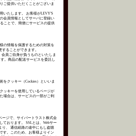
りご提供いただくことがございま
たします。 お客様がLEVY'S
の会員情報としてサーバに登録い
れることで、簡便にサービスの提供
様の情報を保護するための対策を
変更することができます。
は、会員ご自身が負うものといたしま
ます。商品の配送サービスを委託し
クッキー（Cockies）といいま
クッキーを使用しているページが
た場合は、サービスの一部がご利
ページで、サイバートラスト株式会
を使用しております。 SSLとは、Webサー
より、 通信経路の途中にもし盗聴
術です。このため、お客様よりイン