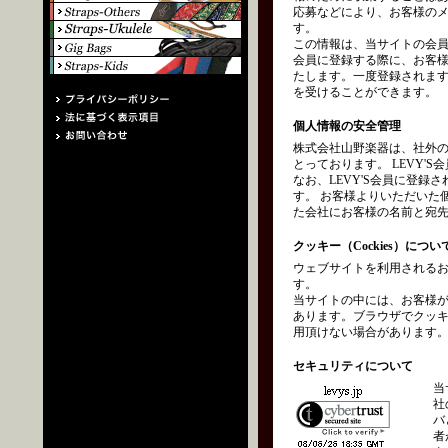
応募などにより、お客様の
す。
この情報は、当サイトの会員
会員に登録する際に、お客
たします。一度登録されます
を受けることができます。
個人情報の安全管理
株式会社山野楽器は、社外
とっております。 LEVY
なお、LEVY'S会員に登
す。 お客様よりいただいた
た会社にお客様の名前と宛
クッキー（Cockies）につい
ウェブサイトを利用されるお
す。
当サイトの中には、お客様
あります。ブラウザでクッ
用頂けない場合があります
セキュリティについて
当
社
バ
者