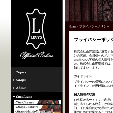
Home
> プライバシーポリシー
株式会社山野楽器が運営する「
ンの実施、会員様へのメル
ただいたお客様の個人情報を
た、株式会社山野楽器では、
知してまいります。
ガイドライン
プライバシーの保護につい
イドライン」が現段階にお
個人情報の収集
お客様が当サイトをご利用に
割り当てられる数字）が収
知、また集合的な使用のた
報のために収集することはあ