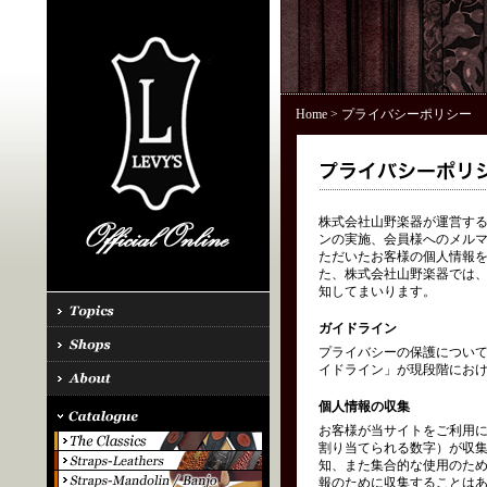
Home
> プライバシーポリシー
株式会社山野楽器が運営する「
ンの実施、会員様へのメル
ただいたお客様の個人情報を
た、株式会社山野楽器では、
知してまいります。
ガイドライン
プライバシーの保護につい
イドライン」が現段階にお
個人情報の収集
お客様が当サイトをご利用に
割り当てられる数字）が収
知、また集合的な使用のた
報のために収集することはあ