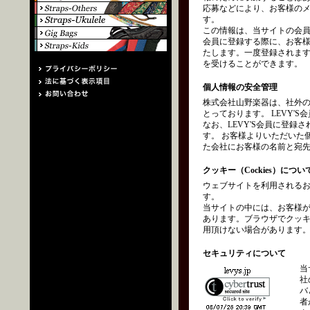
応募などにより、お客様の
す。
この情報は、当サイトの会員
会員に登録する際に、お客
たします。一度登録されます
を受けることができます。
個人情報の安全管理
株式会社山野楽器は、社外
とっております。 LEVY
なお、LEVY'S会員に登
す。 お客様よりいただいた
た会社にお客様の名前と宛
クッキー（Cockies）につい
ウェブサイトを利用されるお
す。
当サイトの中には、お客様
あります。ブラウザでクッ
用頂けない場合があります
セキュリティについて
当
社
バ
者