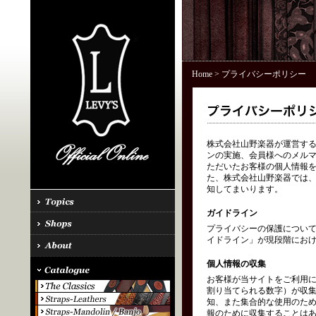
Home
> プライバシーポリシー
株式会社山野楽器が運営する「
ンの実施、会員様へのメル
ただいたお客様の個人情報を
た、株式会社山野楽器では、
知してまいります。
ガイドライン
プライバシーの保護につい
イドライン」が現段階にお
個人情報の収集
お客様が当サイトをご利用に
割り当てられる数字）が収
知、また集合的な使用のた
報のために収集することはあ