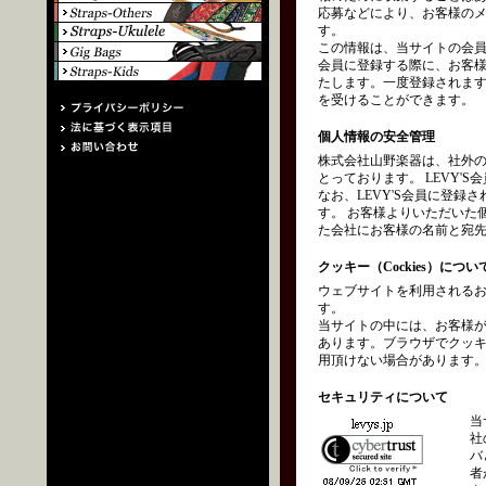
応募などにより、お客様の
す。
この情報は、当サイトの会員
会員に登録する際に、お客
たします。一度登録されます
を受けることができます。
個人情報の安全管理
株式会社山野楽器は、社外
とっております。 LEVY
なお、LEVY'S会員に登
す。 お客様よりいただいた
た会社にお客様の名前と宛
クッキー（Cockies）につい
ウェブサイトを利用されるお
す。
当サイトの中には、お客様
あります。ブラウザでクッ
用頂けない場合があります
セキュリティについて
当
社
バ
者