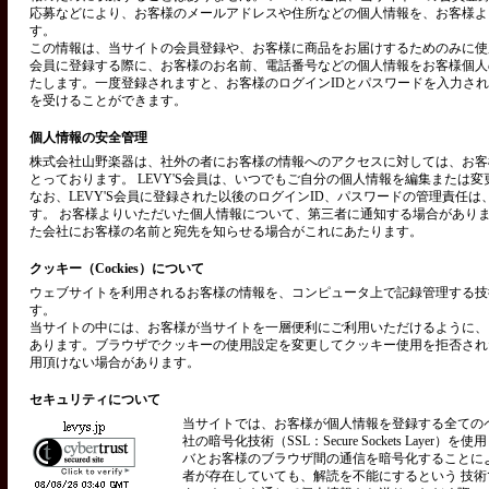
応募などにより、お客様のメールアドレスや住所などの個人情報を、お客様よ
す。
この情報は、当サイトの会員登録や、お客様に商品をお届けするためのみに使用い
会員に登録する際に、お客様のお名前、電話番号などの個人情報をお客様個人
たします。一度登録されますと、お客様のログインIDとパスワードを入力さ
を受けることができます。
個人情報の安全管理
株式会社山野楽器は、社外の者にお客様の情報へのアクセスに対しては、お客
とっております。 LEVY'S会員は、いつでもご自分の個人情報を編集または
なお、LEVY'S会員に登録された以後のログインID、パスワードの管理責任
す。 お客様よりいただいた個人情報について、第三者に通知する場合があり
た会社にお客様の名前と宛先を知らせる場合がこれにあたります。
クッキー（Cockies）について
ウェブサイトを利用されるお客様の情報を、コンピュータ上で記録管理する技術を
す。
当サイトの中には、お客様が当サイトを一層便利にご利用いただけるように、
あります。ブラウザでクッキーの使用設定を変更してクッキー使用を拒否され
用頂けない場合があります。
セキュリティについて
当サイトでは、お客様が個人情報を登録する全ての
社の暗号化技術（SSL：Secure Sockets Layer）
バとお客様のブラウザ間の通信を暗号化することに
者が存在していても、解読を不能にするという 技