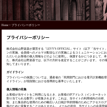
Home
> プライバシーポリシー
株式会社山野楽器が運営する「LEVY'S OFFICIAL」サイト（以下「当サ
ンの実施、会員様へのメルマガ配信などの実施によるコミュニケーションにお
ただいたお客様の個人情報をどのように使用し、保護するかにつきまして、本
た、株式会社山野楽器では、以下の方針を改定することがございます。 その
知してまいります。
ガイドライン
プライバシーの保護については、通産省の「民間部門における電子計算機処理
イドライン」が現段階における指導的な基準といたします。
個人情報の収集
お客様が当サイトをご利用になるとき、お客様のIPアドレス（インターネッ
割り当てられる数字）が収集されます。これは、当サイトの利用傾向の分析、
知、また集合的な使用のための幅広い人口統計学的情報のためにアクセスログ
報のために収集することはありません。 メールの送信、当サイトへの会員登