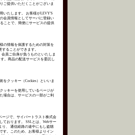
りご提供いただくことがございま
たします。 お客様がLEVY'S
の会員情報としてサーバに登録い
れることで、簡便にサービスの提供
様の情報を保護するための対策を
変更することができます。
は、会員ご自身が負うものといたしま
ます。商品の配送サービスを委託し
クッキー（Cockies）といいま
クッキーを使用しているページが
た場合は、サービスの一部がご利
ページで、サイバートラスト株式会
を使用しております。 SSLとは、Webサー
より、 通信経路の途中にもし盗聴
術です。このため、お客様よりイン