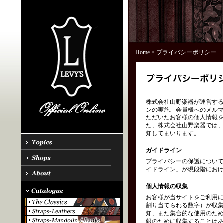
Home
> プライバシーポリシー
株式会社山野楽器が運営する「
ンの実施、会員様へのメル
ただいたお客様の個人情報を
た、株式会社山野楽器では、
知してまいります。
ガイドライン
プライバシーの保護につい
イドライン」が現段階にお
個人情報の収集
お客様が当サイトをご利用に
割り当てられる数字）が収
知、また集合的な使用のた
報のために収集することはあ