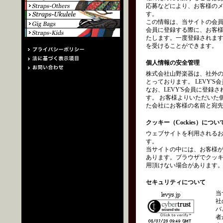
応募などにより、お客様の
す。
この情報は、当サイトの会員
会員に登録する際に、お客
たします。一度登録されます
を受けることができます。
個人情報の安全管理
株式会社山野楽器は、社外
とっております。 LEVY
なお、LEVY'S会員に登
す。 お客様よりいただいた
た会社にお客様の名前と宛
クッキー（Cockies）につい
ウェブサイトを利用されるお
す。
当サイトの中には、お客様
あります。ブラウザでクッ
用頂けない場合があります
セキュリティについて
当
社
バ
者