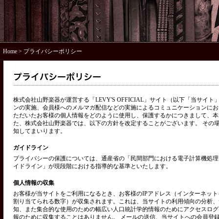
Home
> プライバシーポリシー
株式会社山野楽器が運営する「LEVY'S OFFICIAL」サイト（以下「当サ
ンの実施、会員様へのメルマガ配信などの実施によるコミュニケーションにお
ただいたお客様の個人情報をどのように使用し、保護するかにつきまして、本
た、株式会社山野楽器では、以下の方針を改定することがございます。 その
知してまいります。
ガイドライン
プライバシーの保護については、通産省の「民間部門における電子計算機処理
イドライン」が現段階における指導的な基準といたします。
個人情報の収集
お客様が当サイトをご利用になるとき、お客様のIPアドレス（インターネッ
割り当てられる数字）が収集されます。これは、当サイトの利用傾向の分析、
知、また集合的な使用のための幅広い人口統計学的情報のためにアクセスログ
報のために収集することはありません。 メールの送信、当サイトへの会員登