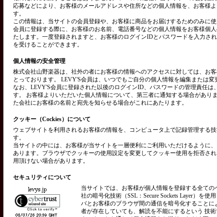
応募などにより、お客様のメールアドレスや住所などの個人情報を、お客様よ
す。
この情報は、当サイトの会員登録や、お客様に商品をお届けするためのみに使用い
会員に登録する際に、お客様のお名前、電話番号などの個人情報をお客様個人
たします。一度登録されますと、お客様のログインIDとパスワードを入力さ
を受けることができます。
個人情報の安全管理
株式会社山野楽器は、社外の者にお客様の情報へのアクセスに対しては、お客
とっております。 LEVY'S会員は、いつでもご自分の個人情報を編集または
なお、LEVY'S会員に登録された以後のログインID、パスワードの管理責任
す。 お客様よりいただいた個人情報について、第三者に通知する場合があり
た会社にお客様の名前と宛先を知らせる場合がこれにあたります。
クッキー（Cockies）について
ウェブサイトを利用されるお客様の情報を、コンピュータ上で記録管理する技術を
す。
当サイトの中には、お客様が当サイトを一層便利にご利用いただけるように、
あります。ブラウザでクッキーの使用設定を変更してクッキー使用を拒否され
用頂けない場合があります。
セキュリティについて
当サイトでは、お客様が個人情報を登録する全ての
社の暗号化技術（SSL：Secure Sockets Layer）
バとお客様のブラウザ間の通信を暗号化することに
者が存在していても、解読を不能にするという 技