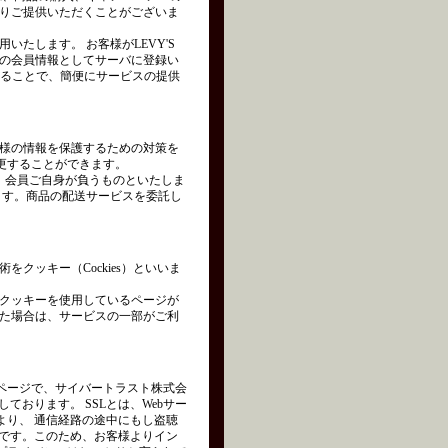
りご提供いただくことがございま
たします。 お客様がLEVY'S
の会員情報としてサーバに登録い
れることで、簡便にサービスの提供
様の情報を保護するための対策を
変更することができます。
は、会員ご自身が負うものといたしま
ます。商品の配送サービスを委託し
クッキー（Cockies）といいま
クッキーを使用しているページが
た場合は、サービスの一部がご利
ページで、サイバートラスト株式会
を使用しております。 SSLとは、Webサー
より、 通信経路の途中にもし盗聴
術です。このため、お客様よりイン