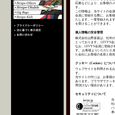
応募などにより、お客様の
す。
この情報は、当サイトの会員
会員に登録する際に、お客
たします。一度登録されます
を受けることができます。
個人情報の安全管理
株式会社山野楽器は、社外
とっております。 LEVY
なお、LEVY'S会員に登
す。 お客様よりいただいた
た会社にお客様の名前と宛
クッキー（Cockies）につい
ウェブサイトを利用されるお
す。
当サイトの中には、お客様
あります。ブラウザでクッ
用頂けない場合があります
セキュリティについて
当
社
バ
者