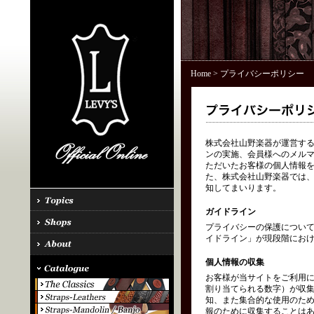
Home
> プライバシーポリシー
株式会社山野楽器が運営する「
ンの実施、会員様へのメル
ただいたお客様の個人情報を
た、株式会社山野楽器では、
知してまいります。
ガイドライン
プライバシーの保護につい
イドライン」が現段階にお
個人情報の収集
お客様が当サイトをご利用に
割り当てられる数字）が収
知、また集合的な使用のた
報のために収集することはあ