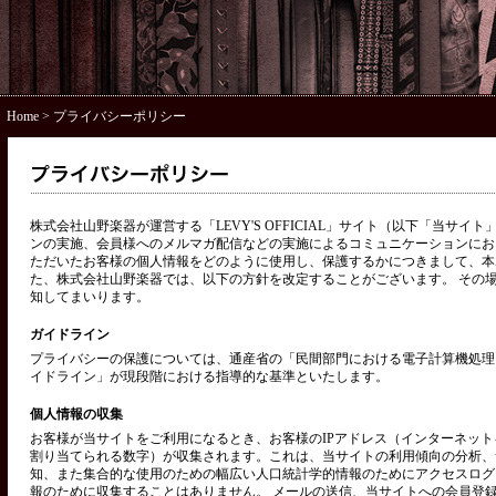
Home
> プライバシーポリシー
株式会社山野楽器が運営する「LEVY'S OFFICIAL」サイト（以下「当サ
ンの実施、会員様へのメルマガ配信などの実施によるコミュニケーションにお
ただいたお客様の個人情報をどのように使用し、保護するかにつきまして、本
た、株式会社山野楽器では、以下の方針を改定することがございます。 その
知してまいります。
ガイドライン
プライバシーの保護については、通産省の「民間部門における電子計算機処理
イドライン」が現段階における指導的な基準といたします。
個人情報の収集
お客様が当サイトをご利用になるとき、お客様のIPアドレス（インターネッ
割り当てられる数字）が収集されます。これは、当サイトの利用傾向の分析、
知、また集合的な使用のための幅広い人口統計学的情報のためにアクセスログ
報のために収集することはありません。 メールの送信、当サイトへの会員登