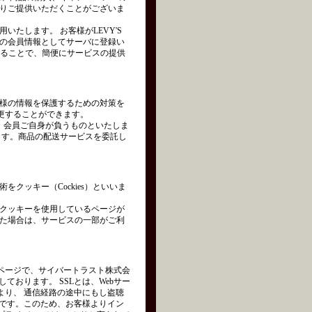
りご提供いただくことがございま
たします。 お客様がLEVY'S
の会員情報としてサーバに登録い
れることで、簡便にサービスの提供
様の情報を保護するための対策を
変更することができます。
は、会員ご自身が負うものといたしま
ます。商品の配送サービスを委託し
クッキー（Cockies）といいま
クッキーを使用しているページが
た場合は、サービスの一部がご利
ページで、サイバートラスト株式会
を使用しております。 SSLとは、Webサー
より、 通信経路の途中にもし盗聴
術です。このため、お客様よりイン