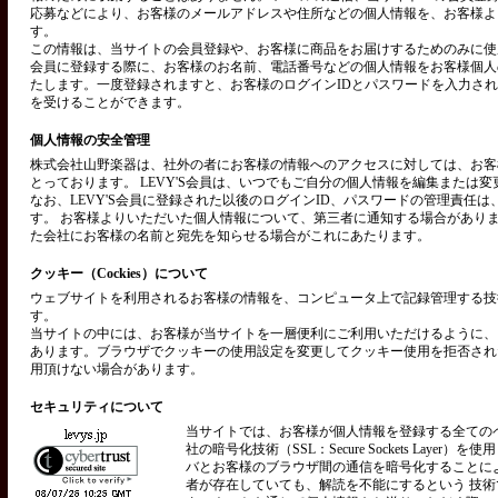
応募などにより、お客様のメールアドレスや住所などの個人情報を、お客様よ
す。
この情報は、当サイトの会員登録や、お客様に商品をお届けするためのみに使用い
会員に登録する際に、お客様のお名前、電話番号などの個人情報をお客様個人
たします。一度登録されますと、お客様のログインIDとパスワードを入力さ
を受けることができます。
個人情報の安全管理
株式会社山野楽器は、社外の者にお客様の情報へのアクセスに対しては、お客
とっております。 LEVY'S会員は、いつでもご自分の個人情報を編集または
なお、LEVY'S会員に登録された以後のログインID、パスワードの管理責任
す。 お客様よりいただいた個人情報について、第三者に通知する場合があり
た会社にお客様の名前と宛先を知らせる場合がこれにあたります。
クッキー（Cockies）について
ウェブサイトを利用されるお客様の情報を、コンピュータ上で記録管理する技術を
す。
当サイトの中には、お客様が当サイトを一層便利にご利用いただけるように、
あります。ブラウザでクッキーの使用設定を変更してクッキー使用を拒否され
用頂けない場合があります。
セキュリティについて
当サイトでは、お客様が個人情報を登録する全ての
社の暗号化技術（SSL：Secure Sockets Layer）
バとお客様のブラウザ間の通信を暗号化することに
者が存在していても、解読を不能にするという 技