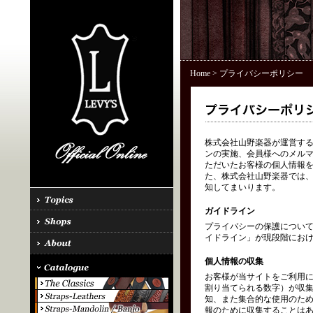
Home
> プライバシーポリシー
株式会社山野楽器が運営する「
ンの実施、会員様へのメル
ただいたお客様の個人情報を
た、株式会社山野楽器では、
知してまいります。
ガイドライン
プライバシーの保護につい
イドライン」が現段階にお
個人情報の収集
お客様が当サイトをご利用に
割り当てられる数字）が収
知、また集合的な使用のた
報のために収集することはあ