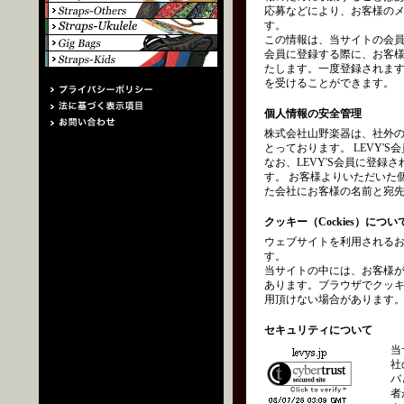
応募などにより、お客様の
す。
この情報は、当サイトの会員
会員に登録する際に、お客
たします。一度登録されます
を受けることができます。
個人情報の安全管理
株式会社山野楽器は、社外
とっております。 LEVY
なお、LEVY'S会員に登
す。 お客様よりいただいた
た会社にお客様の名前と宛
クッキー（Cockies）につい
ウェブサイトを利用されるお
す。
当サイトの中には、お客様
あります。ブラウザでクッ
用頂けない場合があります
セキュリティについて
当
社
バ
者