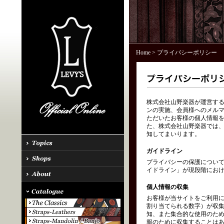
Home
> プライバシーポリシー
株式会社山野楽器が運営する「
ンの実施、会員様へのメル
ただいたお客様の個人情報を
た、株式会社山野楽器では、
知してまいります。
ガイドライン
プライバシーの保護につい
イドライン」が現段階にお
個人情報の収集
お客様が当サイトをご利用に
割り当てられる数字）が収
知、また集合的な使用のた
報のために収集することはあ