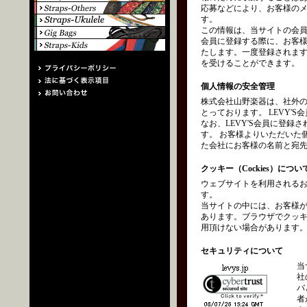
応募などにより、お客様の
す。
この情報は、当サイトの会員
会員に登録する際に、お客
たします。一度登録されます
を受けることができます。
個人情報の安全管理
株式会社山野楽器は、社外
とっております。 LEVY
なお、LEVY'S会員に登
す。 お客様よりいただいた
た会社にお客様の名前と宛
クッキー（Cockies）につい
ウェブサイトを利用されるお
す。
当サイトの中には、お客様
あります。ブラウザでクッ
用頂けない場合があります
セキュリティについて
当
社
バ
者