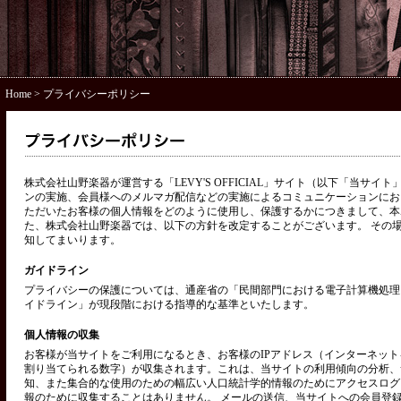
Home
> プライバシーポリシー
株式会社山野楽器が運営する「LEVY'S OFFICIAL」サイト（以下「当サ
ンの実施、会員様へのメルマガ配信などの実施によるコミュニケーションにお
ただいたお客様の個人情報をどのように使用し、保護するかにつきまして、本
た、株式会社山野楽器では、以下の方針を改定することがございます。 その
知してまいります。
ガイドライン
プライバシーの保護については、通産省の「民間部門における電子計算機処理
イドライン」が現段階における指導的な基準といたします。
個人情報の収集
お客様が当サイトをご利用になるとき、お客様のIPアドレス（インターネッ
割り当てられる数字）が収集されます。これは、当サイトの利用傾向の分析、
知、また集合的な使用のための幅広い人口統計学的情報のためにアクセスログ
報のために収集することはありません。 メールの送信、当サイトへの会員登