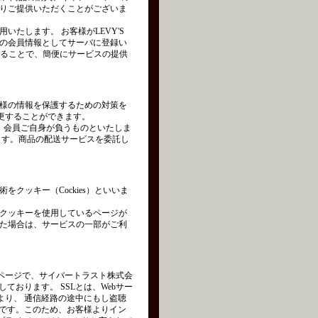
りご提供いただくことがございま
たします。 お客様がLEVY'S
の会員情報としてサーバに登録い
れることで、簡便にサービスの提供
様の情報を保護するための対策を
変更することができます。
は、会員ご自身が負うものといたしま
ます。商品の配送サービスを委託し
クッキー（Cockies）といいま
クッキーを使用しているページが
た場合は、サービスの一部がご利
ページで、サイバートラスト株式会
を使用しております。 SSLとは、Webサー
より、 通信経路の途中にもし盗聴
術です。このため、お客様よりイン