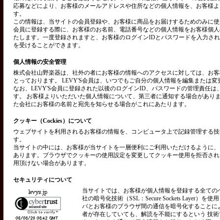
応募などにより、お客様のメールアドレスや住所などの個人情報を、お客様よ
す。
この情報は、当サイトの会員登録や、お客様に商品をお届けするためのみに使用い
会員に登録する際に、お客様のお名前、電話番号などの個人情報をお客様個人
たします。一度登録されますと、お客様のログインIDとパスワードを入力さ
を受けることができます。
個人情報の安全管理
株式会社山野楽器は、社外の者にお客様の情報へのアクセスに対しては、お客
とっております。 LEVY'S会員は、いつでもご自分の個人情報を編集または
なお、LEVY'S会員に登録された以後のログインID、パスワードの管理責任
す。 お客様よりいただいた個人情報について、第三者に通知する場合があり
た会社にお客様の名前と宛先を知らせる場合がこれにあたります。
クッキー（Cockies）について
ウェブサイトを利用されるお客様の情報を、コンピュータ上で記録管理する技術を
す。
当サイトの中には、お客様が当サイトを一層便利にご利用いただけるように、
あります。ブラウザでクッキーの使用設定を変更してクッキー使用を拒否され
用頂けない場合があります。
セキュリティについて
当サイトでは、お客様が個人情報を登録する全ての
社の暗号化技術（SSL：Secure Sockets Layer）
バとお客様のブラウザ間の通信を暗号化することに
者が存在していても、解読を不能にするという 技