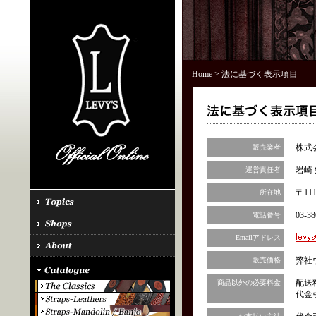
Home
> 法に基づく表示項目
株式
販売業者
岩崎 
運営責任者
〒11
所在地
03-38
電話番号
Emailアドレス
弊社
販売価格
配送
商品以外の必要料金
代金