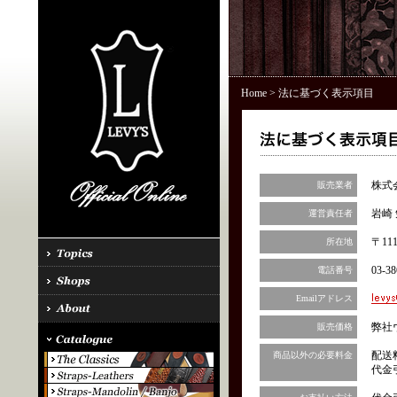
Home
> 法に基づく表示項目
株式
販売業者
岩崎 
運営責任者
〒11
所在地
03-38
電話番号
Emailアドレス
弊社
販売価格
配送
商品以外の必要料金
代金