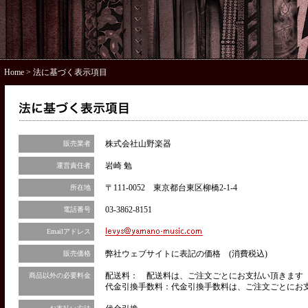
Home
> 法に基づく表示項目
株式会社山野楽器
販売業者
岩崎 勉
運営責任者
〒111-0052 東京都台東区柳橋2-1-4
所在地
03-3862-8151
電話番号
Emailアドレス
弊社ウェブサイトに表記の価格 (消費税込)
販売価格
配送料： 配送料は、ご注文ごとにお支払い頂きます（
商品以外の必要料金
代金引換手数料：代金引換手数料は、ご注文ごとにお支