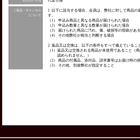
代金引換
お支払い方法
1. 以下に該当する場合、会員は、弊社に対して商品
ご返品・キャンセル
す。
について
（1） 申込み商品と異なる商品が届けられた場合
（2） 申込み数量と異なる数量が届けられた場合
（3） 届けられた商品に汚れ、傷、破損等の瑕疵があ
（4） その他弊社が相当と判断する場合
2. 返品又は交換は、以下の条件をすべて備えているこ
（1）
返品又は交換される商品が未使用であること（商
認められません。）
（2） 商品の付属品、添付品、請求書等はお届け時の
（3） その他、別途弊社が指定すること