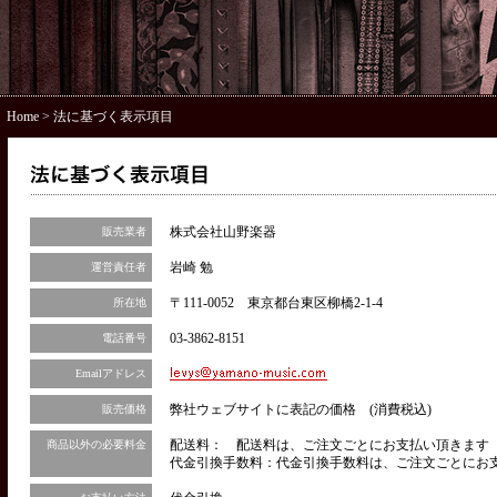
Home
> 法に基づく表示項目
株式会社山野楽器
販売業者
岩崎 勉
運営責任者
〒111-0052 東京都台東区柳橋2-1-4
所在地
03-3862-8151
電話番号
Emailアドレス
弊社ウェブサイトに表記の価格 (消費税込)
販売価格
配送料： 配送料は、ご注文ごとにお支払い頂きます（
商品以外の必要料金
代金引換手数料：代金引換手数料は、ご注文ごとにお支