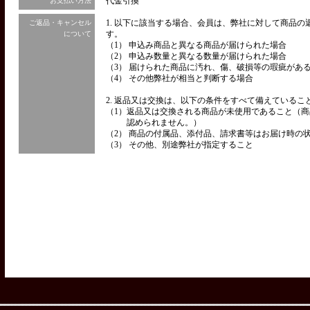
代金引換
お支払い方法
1. 以下に該当する場合、会員は、弊社に対して商品
ご返品・キャンセル
す。
について
（1） 申込み商品と異なる商品が届けられた場合
（2） 申込み数量と異なる数量が届けられた場合
（3） 届けられた商品に汚れ、傷、破損等の瑕疵があ
（4） その他弊社が相当と判断する場合
2. 返品又は交換は、以下の条件をすべて備えているこ
（1）
返品又は交換される商品が未使用であること（商
認められません。）
（2） 商品の付属品、添付品、請求書等はお届け時の
（3） その他、別途弊社が指定すること