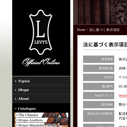
Home
> 法に基づく表示項目
株式
販売業者
岩崎 
運営責任者
〒11
所在地
03-38
電話番号
Emailアドレス
弊社
販売価格
配送
商品以外の必要料金
代金