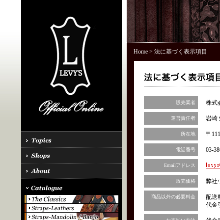
Home
> 法に基づく表示項目
株式
販売業者
岩崎 
運営責任者
〒11
所在地
03-38
電話番号
Emailアドレス
弊社
販売価格
配送
商品以外の必要料金
代金