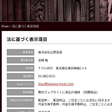
Home
> 法に基づく表示項目
株式会社山野楽器
販売業者
岩崎 勉
運営責任者
〒111-0052 東京都台東区柳橋2-1-4
所在地
03-3862-8151
電話番号
Emailアドレス
弊社ウェブサイトに表記の価格 (消費税込)
販売価格
配送料： 配送料は、ご注文ごとにお支払い頂きます（
商品以外の必要料金
代金引換手数料：代金引換手数料は、ご注文ごとにお支