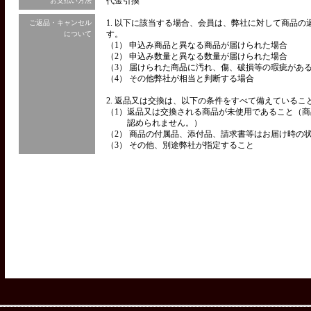
代金引換
お支払い方法
1. 以下に該当する場合、会員は、弊社に対して商品
ご返品・キャンセル
す。
について
（1） 申込み商品と異なる商品が届けられた場合
（2） 申込み数量と異なる数量が届けられた場合
（3） 届けられた商品に汚れ、傷、破損等の瑕疵があ
（4） その他弊社が相当と判断する場合
2. 返品又は交換は、以下の条件をすべて備えているこ
（1）
返品又は交換される商品が未使用であること（商
認められません。）
（2） 商品の付属品、添付品、請求書等はお届け時の
（3） その他、別途弊社が指定すること