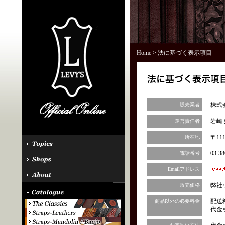
Home
> 法に基づく表示項目
株式
販売業者
岩崎 
運営責任者
〒11
所在地
03-38
電話番号
Emailアドレス
弊社
販売価格
配送
商品以外の必要料金
代金