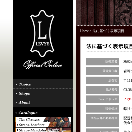
Home
> 法に基づく表示項目
株式
販売業者
岩崎 
運営責任者
〒11
所在地
03-38
電話番号
Emailアドレス
弊社
販売価格
配送
商品以外の必要料金
代金