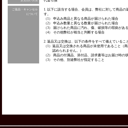
代金引換
お支払い方法
1. 以下に該当する場合、会員は、弊社に対して商品
ご返品・キャンセル
す。
について
（1） 申込み商品と異なる商品が届けられた場合
（2） 申込み数量と異なる数量が届けられた場合
（3） 届けられた商品に汚れ、傷、破損等の瑕疵があ
（4） その他弊社が相当と判断する場合
2. 返品又は交換は、以下の条件をすべて備えているこ
（1）
返品又は交換される商品が未使用であること（商
認められません。）
（2） 商品の付属品、添付品、請求書等はお届け時の
（3） その他、別途弊社が指定すること