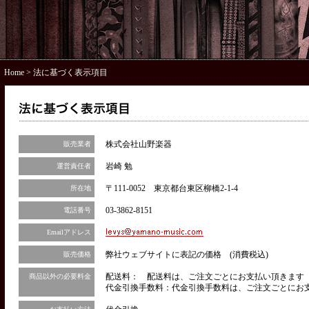
Home
> 法に基づく表示項目
株式会社山野楽器
販売業者
岩崎 勉
運営責任者
〒111-0052 東京都台東区柳橋2-1-4
所在地
03-3862-8151
電話番号
Emailアドレス
弊社ウェブサイトに表記の価格 (消費税込)
販売価格
配送料： 配送料は、ご注文ごとにお支払い頂きます（
商品以外の必要料金
代金引換手数料：代金引換手数料は、ご注文ごとにお支